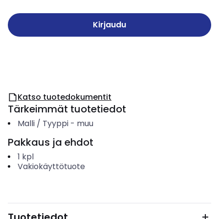
Kirjaudu
Katso tuotedokumentit
Tärkeimmät tuotetiedot
Malli / Tyyppi
-
muu
Pakkaus ja ehdot
1
kpl
Vakiokäyttötuote
Tuotetiedot