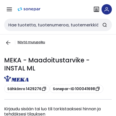
Siirry
Siirry
navigointiin
sisältöön
Haku
Näytä murupolku
MEKA - Maadoitustarvike -
INSTAL ML
Kopioi
Kopioi
Sähkönro 1429276
Sonepar-ID 100041698
Kirjaudu sisään tai luo tili tarkistaaksesi hinnan ja
tehdäksesi tilauksen