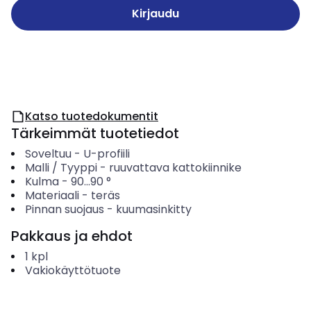
Kirjaudu
Katso tuotedokumentit
Tärkeimmät tuotetiedot
Soveltuu
-
U-profiili
Malli / Tyyppi
-
ruuvattava kattokiinnike
Kulma
-
90...90
°
Materiaali
-
teräs
Pinnan suojaus
-
kuumasinkitty
Pakkaus ja ehdot
1
kpl
Vakiokäyttötuote