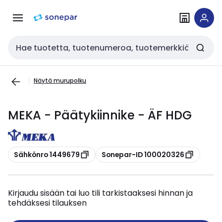
Siirry
Siirry
navigointiin
sisältöön
Haku
Näytä murupolku
MEKA - Päätykiinnike - ÄF HDG
Kopioi
Kopioi
Sähkönro 1449679
Sonepar-ID 100020326
Kirjaudu sisään tai luo tili tarkistaaksesi hinnan ja
tehdäksesi tilauksen