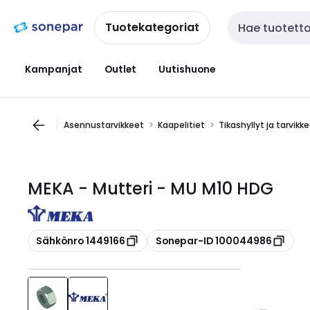
Siirry
Siirry
navigointiin
sisältöön
Tuotekategoriat
Haku
Kampanjat
Outlet
Uutishuone
Asennustarvikkeet
Kaapelitiet
Tikashyllyt ja tarvikk
MEKA - Mutteri - MU M10 HDG
Kopioi
Kopioi
Sähkönro 1449166
Sonepar-ID 100044986