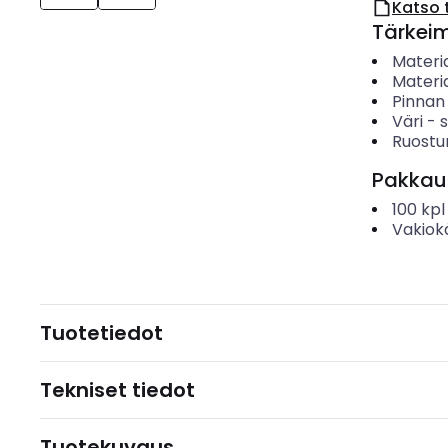
Katso 
Tärkei
Materia
Materia
Pinnan
Väri
-
s
Ruostu
Pakkau
100
kpl
Vakiok
Tuotetiedot
Tekniset tiedot
Tuotekuvaus