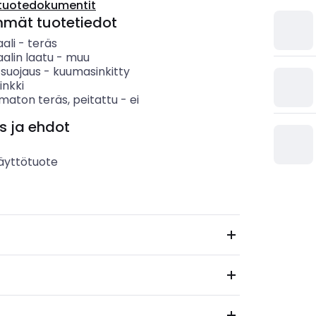
tuotedokumentit
mmät tuotetiedot
ali
-
teräs
alin laatu
-
muu
 suojaus
-
kuumasinkitty
inkki
maton teräs, peitattu
-
ei
s ja ehdot
äyttötuote