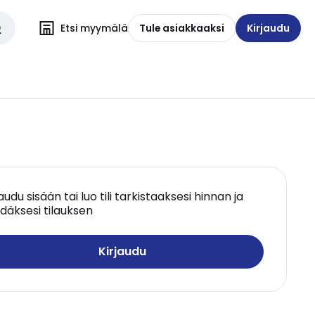
Etsi myymälä
Tule asiakkaaksi
Kirjaudu
jaudu sisään tai luo tili tarkistaaksesi hinnan ja
däksesi tilauksen
Kirjaudu