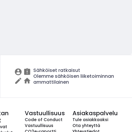
Sähköiset ratkaisut
Olemme sähköisen liiketoiminnan
ammattilainen
kan
Vastuullisuus
Asiakaspalvelu
t
Code of Conduct
Tule asiakkaaksi
Vastuullisuus
Ota yhteyttä
avat
CO2e-raportti
Yhteystiedot