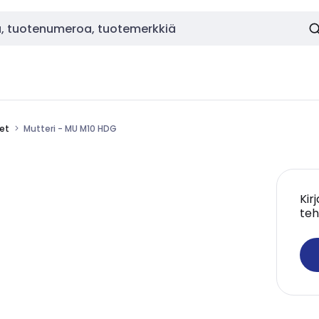
eet
Mutteri - MU M10 HDG
Kir
teh