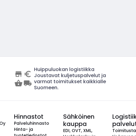
Huippuluokan logistiikka
Joustavat kuljetuspalvelut ja
varmat toimitukset kaikkialle
Suomeen.
Hinnastot
Sähköinen
Logistii
kauppa
palvelu
 Oy
Palveluhinnasto
Hinta- ja
EDI, OVT, XML,
Toimitust
tuotetiedostot