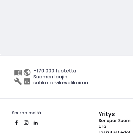
+170 000 tuotetta
Suomen laajin
sähkötarvikevalikoima
Seuraa meitä
Yritys
Sonepar Suomi
Ura
Laskutustiedot