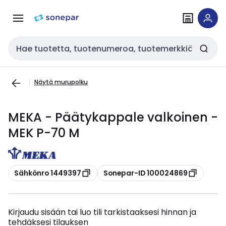
Siirry
Siirry
navigointiin
sisältöön
Haku
Näytä murupolku
MEKA - Päätykappale valkoinen -
MEK P-70 M
Kopioi
Kopioi
Sähkönro 1449397
Sonepar-ID 100024869
Kirjaudu sisään tai luo tili tarkistaaksesi hinnan ja
tehdäksesi tilauksen