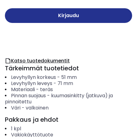
Kirjaudu
Katso tuotedokumentit
Tärkeimmät tuotetiedot
Levyhyllyn korkeus
-
51
mm
Levyhyllyn leveys
-
71
mm
Materiaali
-
teräs
Pinnan suojaus
-
kuumasinkitty (jatkuva) ja
pinnoitettu
Väri
-
valkoinen
Pakkaus ja ehdot
1
kpl
Vakiokäyttötuote