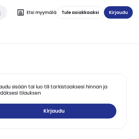
Etsi myymälä
Tule asiakkaaksi
Kirjaudu
jaudu sisään tai luo tili tarkistaaksesi hinnan ja
däksesi tilauksen
Kirjaudu