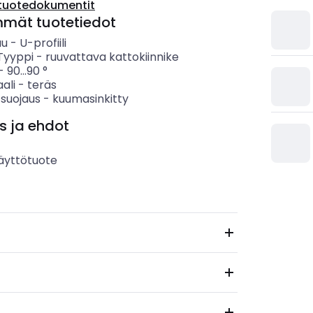
tuotedokumentit
mmät tuotetiedot
uu
-
U-profiili
 Tyyppi
-
ruuvattava kattokiinnike
-
90...90
°
ali
-
teräs
 suojaus
-
kuumasinkitty
s ja ehdot
äyttötuote