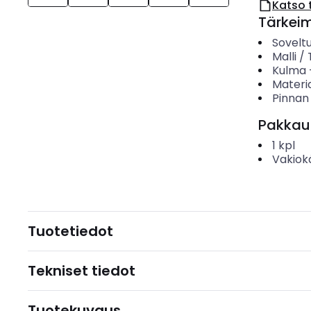
Katso 
Tärkei
Sovelt
Malli /
Kulma
Materia
Pinnan
Pakkau
1
kpl
Vakiok
Tuotetiedot
Tekniset tiedot
Tuotekuvaus