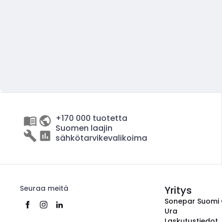
+170 000 tuotetta
Suomen laajin
sähkötarvikevalikoima
Seuraa meitä
Yritys
Sonepar Suomi
Ura
Laskutustiedot