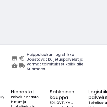
Huippuluokan logistiikka
Joustavat kuljetuspalvelut ja
varmat toimitukset kaikkialle
Suomeen.
Hinnastot
Sähköinen
Logistii
kauppa
palvelu
 Oy
Palveluhinnasto
Hinta- ja
EDI, OVT, XML,
Toimitust
tuotetiedostot