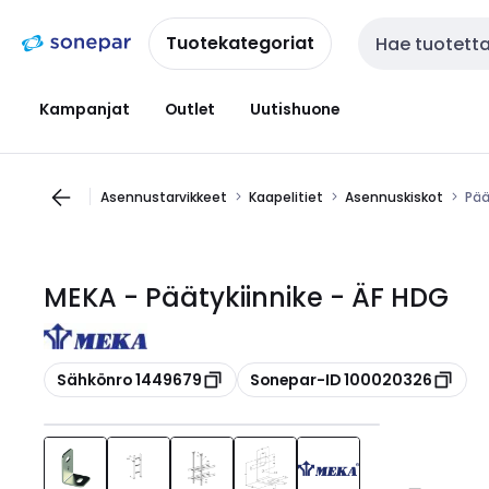
Siirry
Siirry
navigointiin
sisältöön
Tuotekategoriat
Haku
Kampanjat
Outlet
Uutishuone
Asennustarvikkeet
Kaapelitiet
Asennuskiskot
Pää
MEKA - Päätykiinnike - ÄF HDG
Kopioi
Kopioi
Sähkönro 1449679
Sonepar-ID 100020326