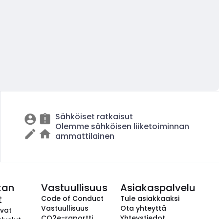
Sähköiset ratkaisut
Olemme sähköisen liiketoiminnan
ammattilainen
kan
Vastuullisuus
Asiakaspalvelu
t
Code of Conduct
Tule asiakkaaksi
Vastuullisuus
Ota yhteyttä
avat
CO2e-raportti
Yhteystiedot