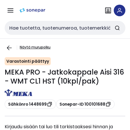
Siirry
Siirry
navigointiin
sisältöön
Haku
Näytä murupolku
Varastointi päättyy
MEKA PRO - Jatkokappale Aisi 316
- WMT CL1 HST (10kpl/pak)
Kopioi
Kopioi
Sähkönro 1448699
Sonepar-ID 100101688
Kirjaudu sisään tai luo tili tarkistaaksesi hinnan ja