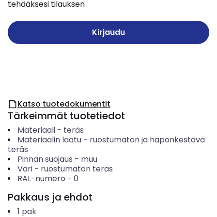
tehdäksesi tilauksen
Kirjaudu
Katso tuotedokumentit
Tärkeimmät tuotetiedot
Materiaali
-
teräs
Materiaalin laatu
-
ruostumaton ja haponkestävä
teräs
Pinnan suojaus
-
muu
Väri
-
ruostumaton teräs
RAL-numero
-
0
Pakkaus ja ehdot
1
pak