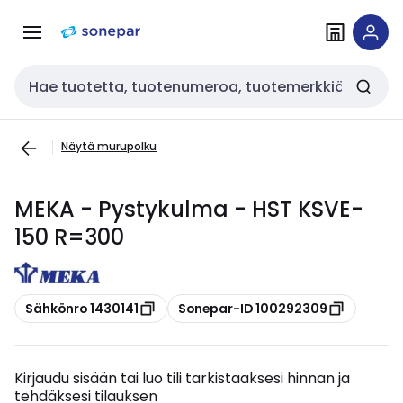
Siirry
Siirry
navigointiin
sisältöön
Haku
Näytä murupolku
MEKA - Pystykulma - HST KSVE-
150 R=300
Kopioi
Kopioi
Sähkönro 1430141
Sonepar-ID 100292309
Kirjaudu sisään tai luo tili tarkistaaksesi hinnan ja
tehdäksesi tilauksen