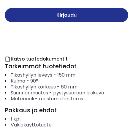
Kirjaudu
Katso tuotedokumentit
Tärkeimmät tuotetiedot
Tikashyllyn leveys
-
150
mm
Kulma
-
90°
Tikashyllyn korkeus
-
60
mm
Suunnanmuutos
-
pystysuoraan laskeva
Materiaali
-
ruostumaton teräs
Pakkaus ja ehdot
1
kpl
Vakiokäyttötuote