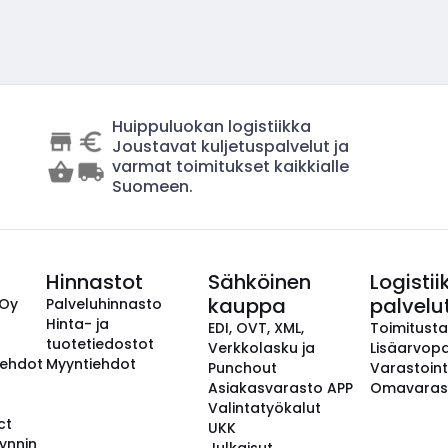
Huippuluokan logistiikka
Joustavat kuljetuspalvelut ja
varmat toimitukset kaikkialle
Suomeen.
Hinnastot
Sähköinen
Logistii
kauppa
palvelu
 Oy
Palveluhinnasto
Hinta- ja
EDI, OVT, XML,
Toimitust
tuotetiedostot
Verkkolasku ja
Lisäarvopa
aehdot
Myyntiehdot
Punchout
Varastoint
Asiakasvarasto APP
Omavaras
Valintatyökalut
ct
UKK
ynnin