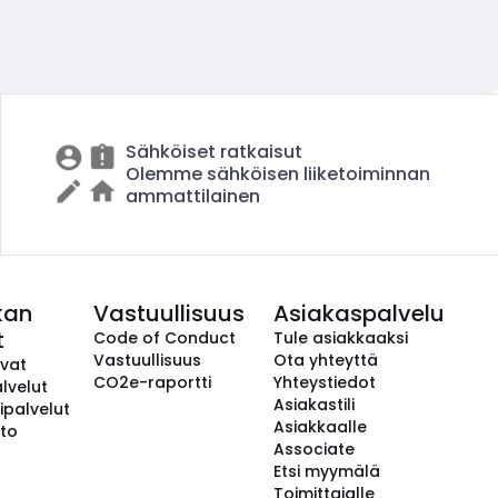
Sähköiset ratkaisut
Olemme sähköisen liiketoiminnan
ammattilainen
kan
Vastuullisuus
Asiakaspalvelu
t
Code of Conduct
Tule asiakkaaksi
Vastuullisuus
Ota yhteyttä
avat
CO2e-raportti
Yhteystiedot
lvelut
Asiakastili
ipalvelut
Asiakkaalle
to
Associate
Etsi myymälä
Toimittajalle