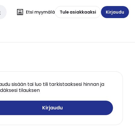
Etsi myymälä
Tule asiakkaaksi
Kirjaudu
jaudu sisään tai luo tili tarkistaaksesi hinnan ja
däksesi tilauksen
Kirjaudu