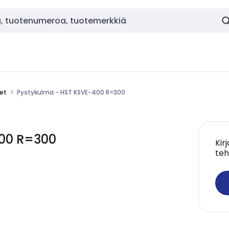
eet
Pystykulma - HST KSVE-400 R=300
400 R=300
Kir
teh