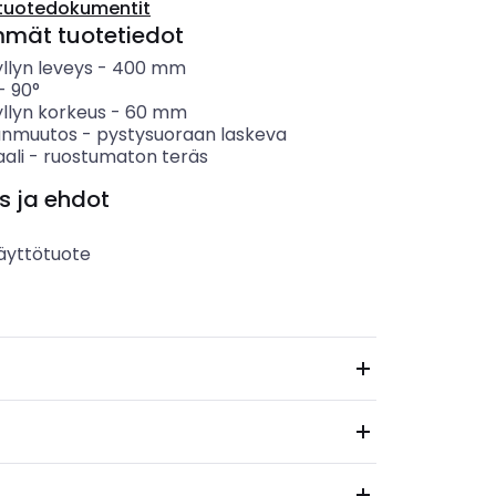
tuotedokumentit
mmät tuotetiedot
llyn leveys
-
400
mm
-
90°
llyn korkeus
-
60
mm
anmuutos
-
pystysuoraan laskeva
ali
-
ruostumaton teräs
s ja ehdot
äyttötuote