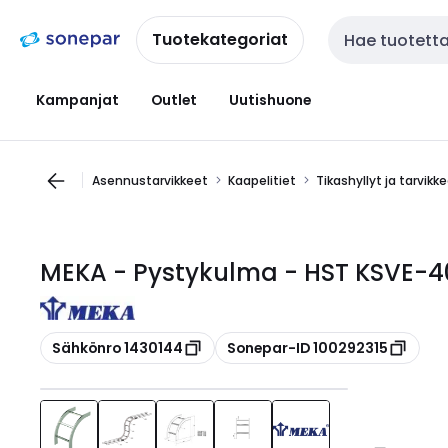
Siirry
Siirry
navigointiin
sisältöön
Tuotekategoriat
Haku
Kampanjat
Outlet
Uutishuone
Asennustarvikkeet
Kaapelitiet
Tikashyllyt ja tarvikk
MEKA - Pystykulma - HST KSVE-
Kopioi
Kopioi
Sähkönro 1430144
Sonepar-ID 100292315