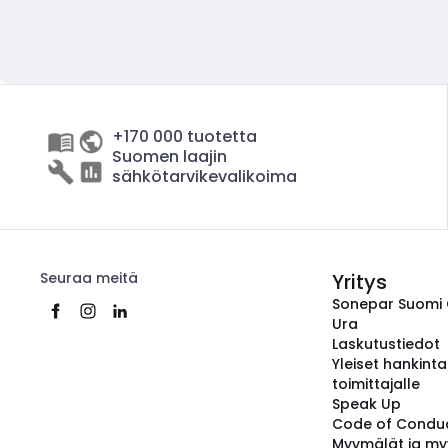
+170 000 tuotetta
Suomen laajin
sähkötarvikevalikoima
Seuraa meitä
Yritys
Sonepar Suomi
Ura
Laskutustiedot
Yleiset hankint
toimittajalle
Speak Up
Code of Condu
Myymälät ja my