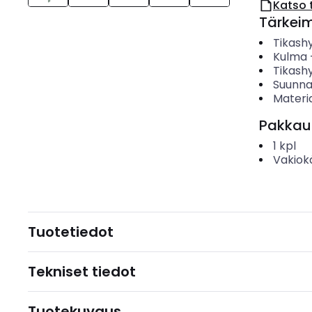
Katso 
Tärkei
Tikashy
Kulma
Tikashy
Suunn
Materia
Pakkau
1
kpl
Vakiok
Tuotetiedot
Tekniset tiedot
Tuotekuvaus