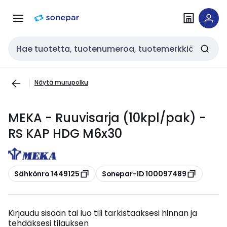
Siirry
Siirry
navigointiin
sisältöön
Haku
Näytä murupolku
MEKA - Ruuvisarja (10kpl/pak) -
RS KAP HDG M6x30
Kopioi
Kopioi
Sähkönro 1449125
Sonepar-ID 100097489
Kirjaudu sisään tai luo tili tarkistaaksesi hinnan ja
tehdäksesi tilauksen