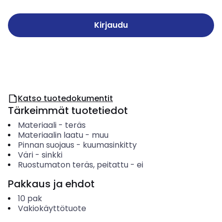
Kirjaudu
Katso tuotedokumentit
Tärkeimmät tuotetiedot
Materiaali
-
teräs
Materiaalin laatu
-
muu
Pinnan suojaus
-
kuumasinkitty
Väri
-
sinkki
Ruostumaton teräs, peitattu
-
ei
Pakkaus ja ehdot
10
pak
Vakiokäyttötuote