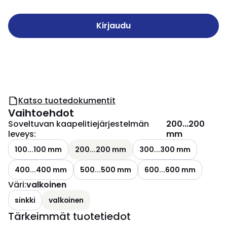
Kirjaudu
Katso tuotedokumentit
Vaihtoehdot
Soveltuvan kaapelitiejärjestelmän
200...200
leveys
:
mm
100...100 mm
200...200 mm
300...300 mm
400...400 mm
500...500 mm
600...600 mm
Väri
:
valkoinen
sinkki
valkoinen
Tärkeimmät tuotetiedot