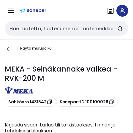
Siirry
Siirry
navigointiin
sisältöön
Haku
Näytä murupolku
MEKA - Seinäkannake valkea -
RVK-200 M
Kopioi
Kopioi
Sähkönro 1431542
Sonepar-ID 100100026
Kirjaudu sisään tai luo tili tarkistaaksesi hinnan ja
tehdäksesi tilauksen