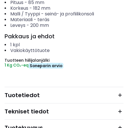
Pituus
-
85
mm
Korkeus
-
182
mm
Malli / Tyyppi
-
seinä- ja profiilikonsoli
Materiaali
-
teräs
Leveys
-
200
mm
Pakkaus ja ehdot
1
kpl
Vakiokäyttötuote
Tuotteen hiilijalanjälki
1 Kg CO₂-eq
Soneparin arvio
Tuotetiedot
Tekniset tiedot
Tuotekuvaus