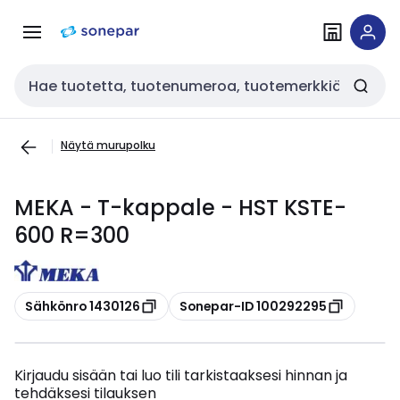
Siirry
Siirry
navigointiin
sisältöön
Haku
Näytä murupolku
MEKA - T-kappale - HST KSTE-
600 R=300
Kopioi
Kopioi
Sähkönro 1430126
Sonepar-ID 100292295
Kirjaudu sisään tai luo tili tarkistaaksesi hinnan ja
tehdäksesi tilauksen