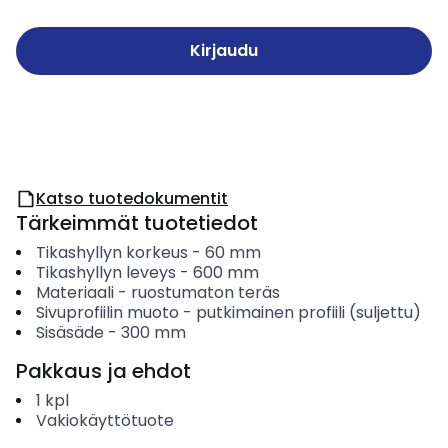
Kirjaudu
Katso tuotedokumentit
Tärkeimmät tuotetiedot
Tikashyllyn korkeus
-
60
mm
Tikashyllyn leveys
-
600
mm
Materiaali
-
ruostumaton teräs
Sivuprofiilin muoto
-
putkimainen profiili (suljettu)
Sisäsäde
-
300
mm
Pakkaus ja ehdot
1
kpl
Vakiokäyttötuote