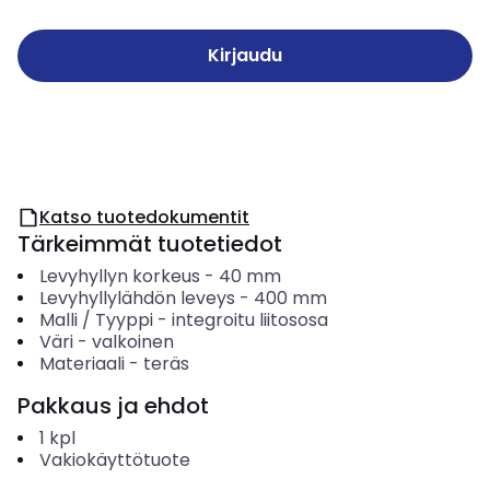
Kirjaudu
Katso tuotedokumentit
Tärkeimmät tuotetiedot
Levyhyllyn korkeus
-
40
mm
Levyhyllylähdön leveys
-
400
mm
Malli / Tyyppi
-
integroitu liitososa
Väri
-
valkoinen
Materiaali
-
teräs
Pakkaus ja ehdot
1
kpl
Vakiokäyttötuote