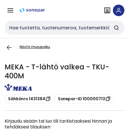
Siirry
Siirry
navigointiin
sisältöön
Haku
Näytä murupolku
MEKA - T-lähtö valkea - TKU-
400M
Kopioi
Kopioi
Sähkönro 1431384
Sonepar-ID 100000713
Kirjaudu sisään tai luo tili tarkistaaksesi hinnan ja
tehdäksesi tilauksen