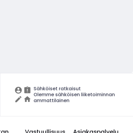
Sähköiset ratkaisut
Olemme sähköisen liiketoiminnan
ammattilainen
kan
Vastuullisuus
Asiakaspalvelu