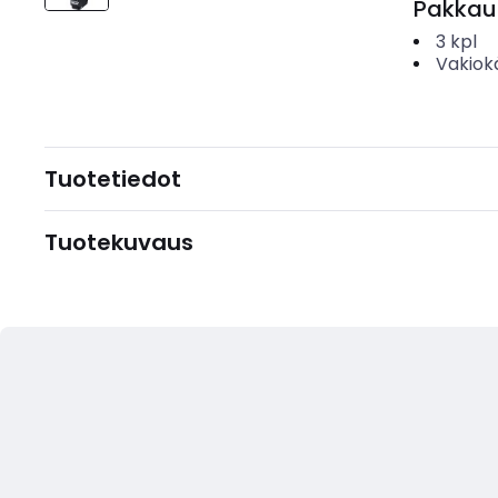
Pakkau
3
kpl
Vakiok
Tuotetiedot
Tuotekuvaus