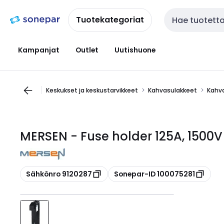
Siirry
Siirry
navigointiin
sisältöön
Tuotekategoriat
Haku
Kampanjat
Outlet
Uutishuone
Keskukset ja keskustarvikkeet
Kahvasulakkeet
Kahv
MERSEN - Fuse holder 125A, 1500V
Kopioi
Kopioi
Sähkönro 9120287
Sonepar-ID 100075281