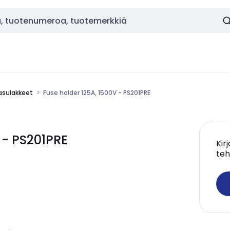
asulakkeet
Fuse holder 125A, 1500V - PS201PRE
 - PS201PRE
Kir
teh