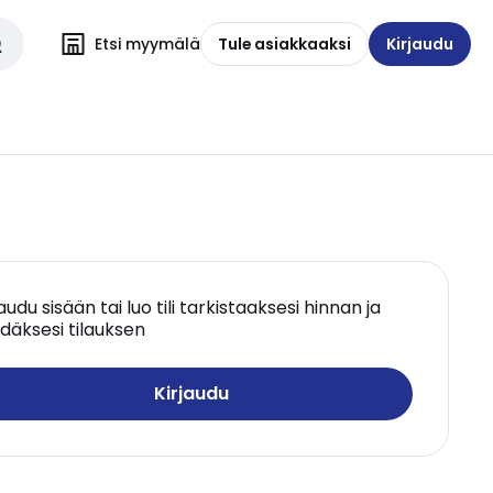
Etsi myymälä
Tule asiakkaaksi
Kirjaudu
jaudu sisään tai luo tili tarkistaaksesi hinnan ja
däksesi tilauksen
Kirjaudu