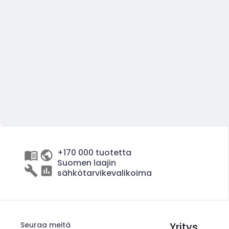
+170 000 tuotetta
Suomen laajin
sähkötarvikevalikoima
Seuraa meitä
Yritys