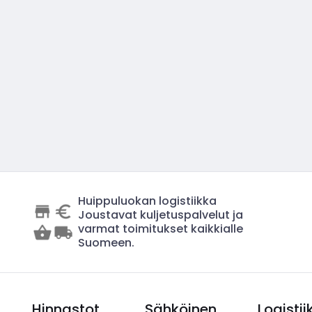
Huippuluokan logistiikka
Joustavat kuljetuspalvelut ja
varmat toimitukset kaikkialle
Suomeen.
Hinnastot
Sähköinen
Logistii