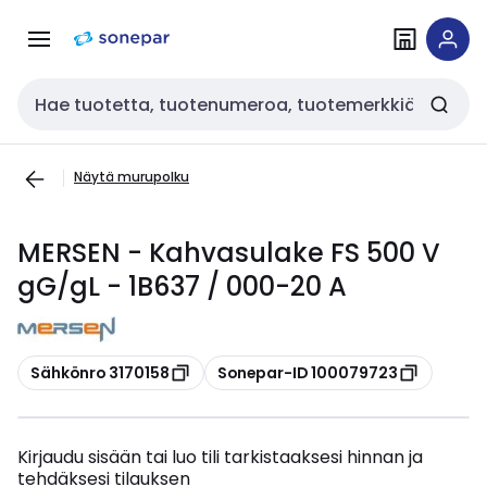
Siirry
Siirry
navigointiin
sisältöön
Haku
Näytä murupolku
MERSEN - Kahvasulake FS 500 V
gG/gL - 1B637 / 000-20 A
Kopioi
Kopioi
Sähkönro 3170158
Sonepar-ID 100079723
Kirjaudu sisään tai luo tili tarkistaaksesi hinnan ja
tehdäksesi tilauksen