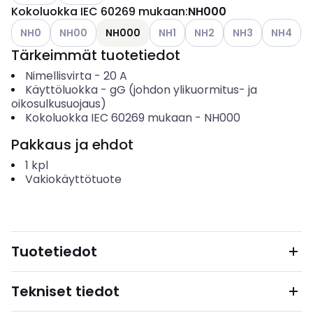
Kokoluokka IEC 60269 mukaan
:
NH000
Katso käytettävissä olevat vaihtoehdot
Katso käytettävissä olevat vaihtoehdot
Katso käytettävissä olevat vaiht
Katso käytettävissä oleva
Katso käytettävis
Katso käyt
NH0
NH00
NH000
NH1
NH2
NH3
NH4
Tärkeimmät tuotetiedot
Nimellisvirta
-
20
A
Käyttöluokka
-
gG (johdon ylikuormitus- ja
oikosulkusuojaus)
Kokoluokka IEC 60269 mukaan
-
NH000
Pakkaus ja ehdot
1
kpl
Vakiokäyttötuote
Tuotetiedot
Tekniset tiedot