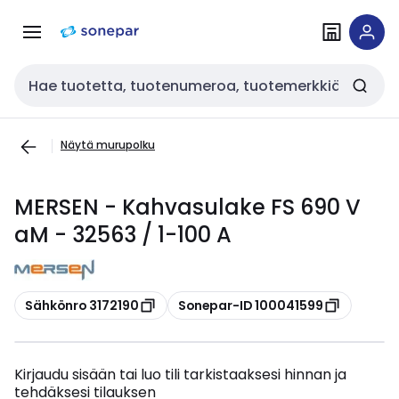
Siirry
Siirry
navigointiin
sisältöön
Haku
Näytä murupolku
MERSEN - Kahvasulake FS 690 V
aM - 32563 / 1-100 A
Kopioi
Kopioi
Sähkönro 3172190
Sonepar-ID 100041599
Kirjaudu sisään tai luo tili tarkistaaksesi hinnan ja
tehdäksesi tilauksen