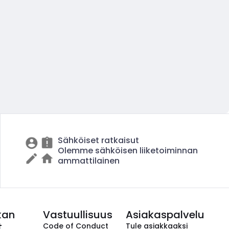
Sähköiset ratkaisut
Olemme sähköisen liiketoiminnan
ammattilainen
kan
Vastuullisuus
Asiakaspalvelu
t
Code of Conduct
Tule asiakkaaksi