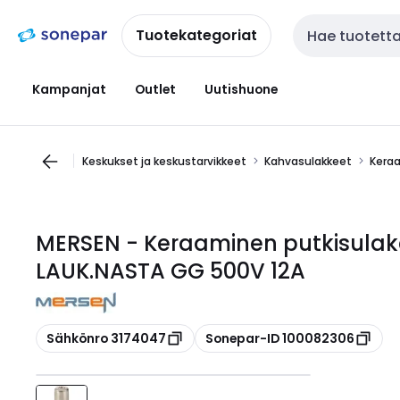
Siirry
Siirry
navigointiin
sisältöön
Tuotekategoriat
Haku
Kampanjat
Outlet
Uutishuone
Keskukset ja keskustarvikkeet
Kahvasulakkeet
Keraa
MERSEN - Keraaminen putkisulak
LAUK.NASTA GG 500V 12A
Kopioi
Kopioi
Sähkönro 3174047
Sonepar-ID 100082306