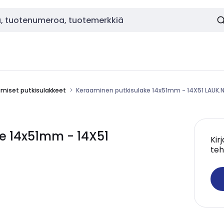
miset putkisulakkeet
Keraaminen putkisulake 14x51mm - 14X51 LAUK.
e 14x51mm - 14X51
Kir
teh