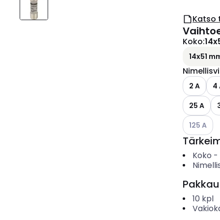
Katso 
Vaihto
Koko
:
14x
14x51 m
Nimellisv
2 A
4
25 A
Katso käyt
125 A
Tärkei
Koko
-
Nimelli
Pakkau
10
kpl
Vakiok