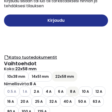
Kirjaudu sisään tai luo tili tarkistaaksesi hinnan ja
tehdäksesi tilauksen
Kirjaudu
Katso tuotedokumentit
Vaihtoehdot
Koko
:
22x58 mm
10x38 mm
14x51 mm
22x58 mm
Nimellisvirta
:
8 A
Katso käytettävissä olevat vaihtoehdot
Katso käytettävissä olevat vaihtoehdot
0.5 A
1 A
2 A
4 A
6 A
8 A
10 A
12 A
16 A
20 A
25 A
32 A
40 A
50 A
63 A
80 A
100 A
125 A