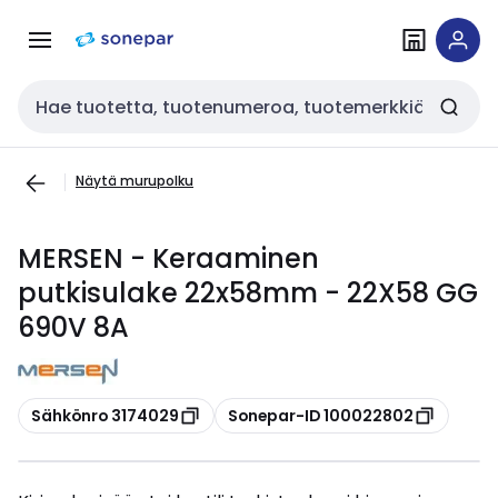
Siirry
Siirry
navigointiin
sisältöön
Haku
Näytä murupolku
MERSEN - Keraaminen
putkisulake 22x58mm - 22X58 GG
690V 8A
Kopioi
Kopioi
Sähkönro 3174029
Sonepar-ID 100022802