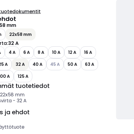
tuotedokumentit
ehdot
x58 mm
m
22x58 mm
irta
:
32 A
A
4 A
6 A
8 A
10 A
12 A
16 A
Katso käytettävissä olevat vaihtoehdot
25 A
32 A
40 A
45 A
50 A
63 A
100 A
125 A
mmät tuotetiedot
22x58 mm
svirta
-
32
A
s ja ehdot
äyttötuote