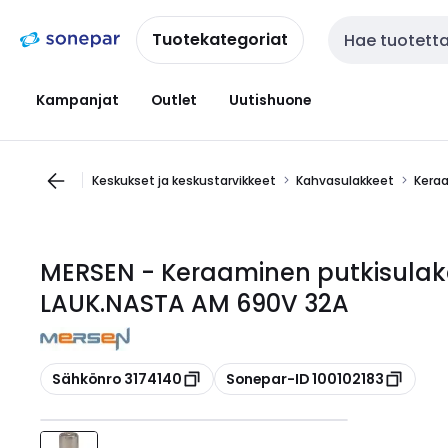
Siirry
Siirry
navigointiin
sisältöön
Tuotekategoriat
Haku
Kampanjat
Outlet
Uutishuone
Keskukset ja keskustarvikkeet
Kahvasulakkeet
Keraa
MERSEN - Keraaminen putkisula
LAUK.NASTA AM 690V 32A
Kopioi
Kopioi
Sähkönro 3174140
Sonepar-ID 100102183