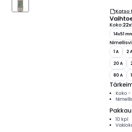
Katso 
Vaihto
Koko
:
22
14x51 m
Nimellisv
1 A
2 
20 A
80 A
Tärkei
Koko
-
Nimelli
Pakkau
10
kpl
Vakiok