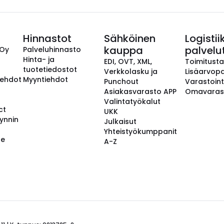
Hinnastot
Sähköinen
Logistii
kauppa
palvelu
 Oy
Palveluhinnasto
Hinta- ja
EDI, OVT, XML,
Toimitust
tuotetiedostot
Verkkolasku ja
Lisäarvopa
aehdot
Myyntiehdot
Punchout
Varastoint
Asiakasvarasto APP
Omavaras
Valintatyökalut
ct
UKK
ynnin
Julkaisut
Yhteistyökumppanit
se
A-Z