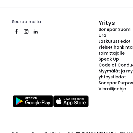
Seuraa meitä
Yritys
Sonepar Suomi
Ura
Laskutustiedot
Yleiset hankint
toimittajalle
Speak Up
Code of Condu
Myymälät ja my
yhteystiedot
Sonepar Purpo
Vierailijaohje