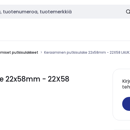
miset putkisulakkeet
Keraaminen putkisulake 22x58mm - 22X58 LAUK
ke 22x58mm - 22X58
Kir
teh