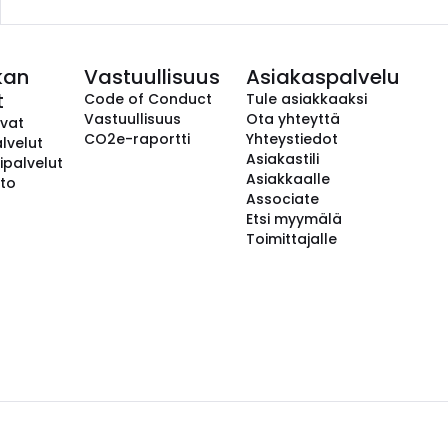
kan
Vastuullisuus
Asiakaspalvelu
t
Code of Conduct
Tule asiakkaaksi
Vastuullisuus
Ota yhteyttä
avat
CO2e-raportti
Yhteystiedot
lvelut
Asiakastili
ipalvelut
Asiakkaalle
to
Associate
Etsi myymälä
Toimittajalle