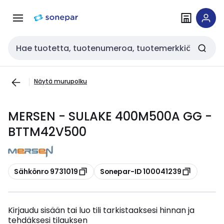
Siirry
Siirry
navigointiin
sisältöön
Haku
Näytä murupolku
MERSEN - SULAKE 400M500A GG -
BTTM42V500
Kopioi
Kopioi
Sähkönro 9731019
Sonepar-ID 100041239
Kirjaudu sisään tai luo tili tarkistaaksesi hinnan ja
tehdäksesi tilauksen