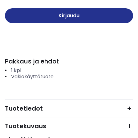
Kirjaudu
Pakkaus ja ehdot
1
kpl
Vakiokäyttötuote
Tuotetiedot
Tuotekuvaus