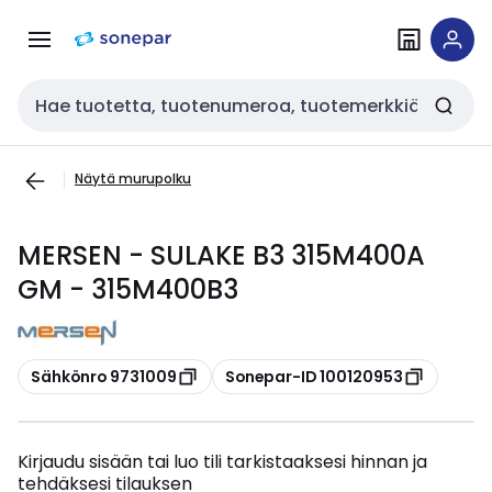
Siirry
Siirry
navigointiin
sisältöön
Haku
Näytä murupolku
MERSEN - SULAKE B3 315M400A
GM - 315M400B3
Kopioi
Kopioi
Sähkönro 9731009
Sonepar-ID 100120953
Kirjaudu sisään tai luo tili tarkistaaksesi hinnan ja
tehdäksesi tilauksen