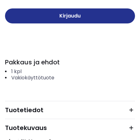
Kirjaudu
Pakkaus ja ehdot
1
kpl
Vakiokäyttötuote
Tuotetiedot
Tuotekuvaus