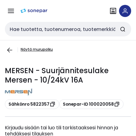
Siirry
Siirry
navigointiin
sisältöön
Haku
Näytä murupolku
MERSEN - Suurjännitesulake
Mersen - 10/24kV 16A
Kopioi
Kopioi
Sähkönro 5822357
Sonepar-ID 100020058
Kirjaudu sisään tai luo tili tarkistaaksesi hinnan ja
tehdäksesi tilauksen