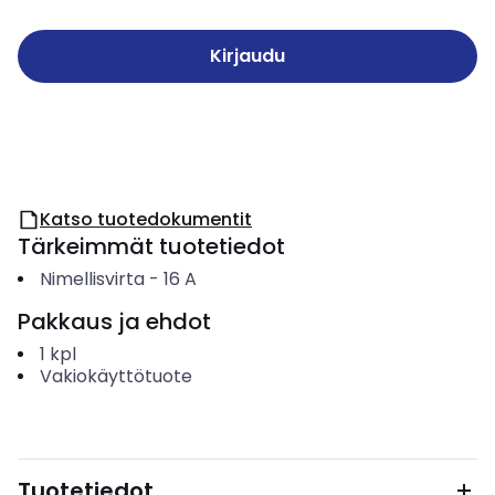
Kirjaudu
Katso tuotedokumentit
Tärkeimmät tuotetiedot
Nimellisvirta
-
16
A
Pakkaus ja ehdot
1
kpl
Vakiokäyttötuote
Tuotetiedot