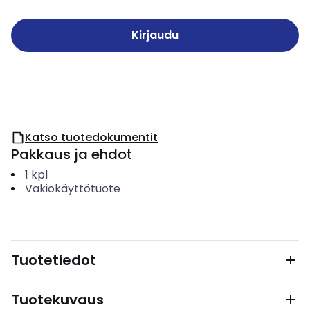
Kirjaudu
Katso tuotedokumentit
Pakkaus ja ehdot
1
kpl
Vakiokäyttötuote
Tuotetiedot
Tuotekuvaus