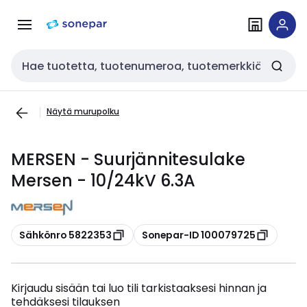
Siirry
Siirry
navigointiin
sisältöön
Haku
Näytä murupolku
MERSEN - Suurjännitesulake
Mersen - 10/24kV 6.3A
Kopioi
Kopioi
Sähkönro 5822353
Sonepar-ID 100079725
Kirjaudu sisään tai luo tili tarkistaaksesi hinnan ja
tehdäksesi tilauksen