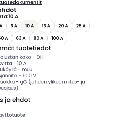
tuotedokumentit
ehdot
irta
:
10 A
 A
6 A
10 A
16 A
20 A
25 A
50 A
63 A
80 A
100 A
mmät tuotetiedot
alustan koko
-
DII
svirta
-
10
A
sukäyrä
-
muu
sjännite
-
500
V
luokka
-
gG (johdon ylikuormitus- ja
suojaus)
s ja ehdot
äyttötuote