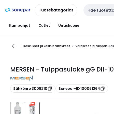
Siirry
Siirry
navigointiin
sisältöön
Tuotekategoriat
Haku
Kampanjat
Outlet
Uutishuone
Keskukset ja keskustarvikkeet
Varokkeet ja tulppasula
MERSEN - Tulppasulake gG DII-10A
Kopioi
Kopioi
Sähkönro 3008210
Sonepar-ID 100061264