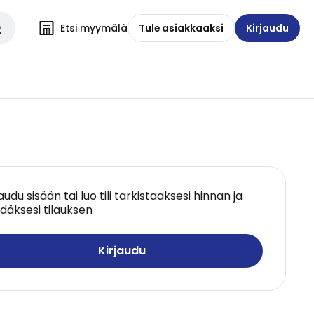
Etsi myymälä
Tule asiakkaaksi
Kirjaudu
jaudu sisään tai luo tili tarkistaaksesi hinnan ja
däksesi tilauksen
Kirjaudu