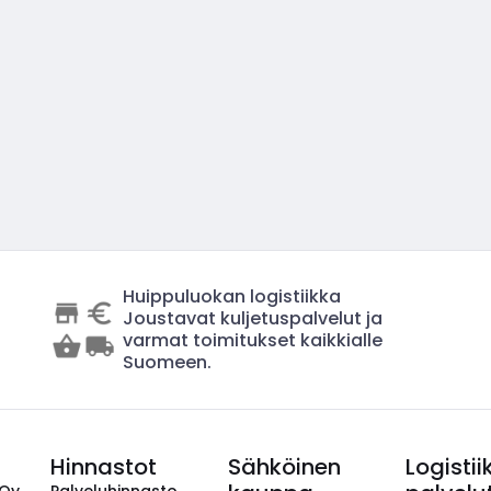
Huippuluokan logistiikka
Joustavat kuljetuspalvelut ja
varmat toimitukset kaikkialle
Suomeen.
Hinnastot
Sähköinen
Logistii