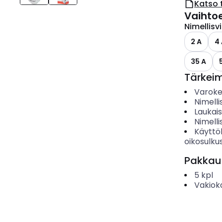
Katso 
Vaihto
Nimellisv
2 A
4
35 A
Tärkei
Varoke
Nimelli
Laukai
Nimelli
Käyttö
oikosulku
Pakkau
5
kpl
Vakiok