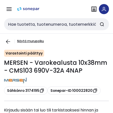
Siirry
Siirry
navigointiin
sisältöön
Haku
Näytä murupolku
Varastointi päättyy
MERSEN - Varokealusta 10x38mm
- CMS103 690V-32A 4NAP
Kopioi
Kopioi
Sähkönro 3174195
Sonepar-ID 100022820
Kirjaudu sisään tai luo tili tarkistaaksesi hinnan ja