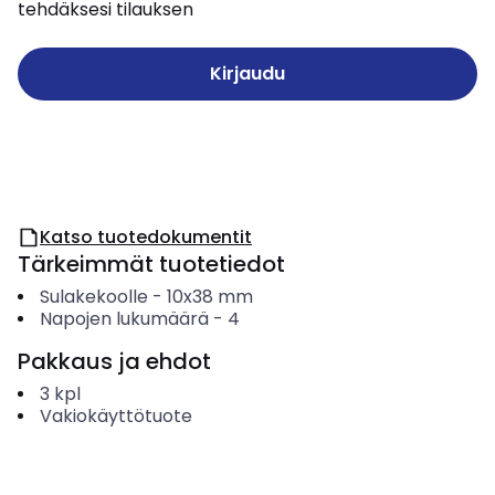
tehdäksesi tilauksen
Kirjaudu
Katso tuotedokumentit
Tärkeimmät tuotetiedot
Sulakekoolle
-
10x38 mm
Napojen lukumäärä
-
4
Pakkaus ja ehdot
3
kpl
Vakiokäyttötuote