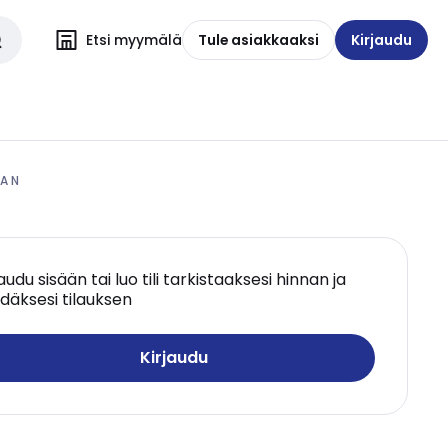
Etsi myymälä
Tule asiakkaaksi
Kirjaudu
A N
jaudu sisään tai luo tili tarkistaaksesi hinnan ja
däksesi tilauksen
Kirjaudu