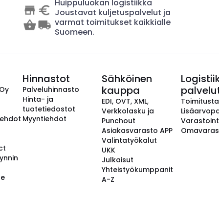
Huippuluokan logistiikka
Joustavat kuljetuspalvelut ja
varmat toimitukset kaikkialle
Suomeen.
Hinnastot
Sähköinen
Logistii
kauppa
palvelu
 Oy
Palveluhinnasto
Hinta- ja
EDI, OVT, XML,
Toimitust
tuotetiedostot
Verkkolasku ja
Lisäarvopa
aehdot
Myyntiehdot
Punchout
Varastoint
Asiakasvarasto APP
Omavaras
Valintatyökalut
ct
UKK
ynnin
Julkaisut
Yhteistyökumppanit
se
A-Z