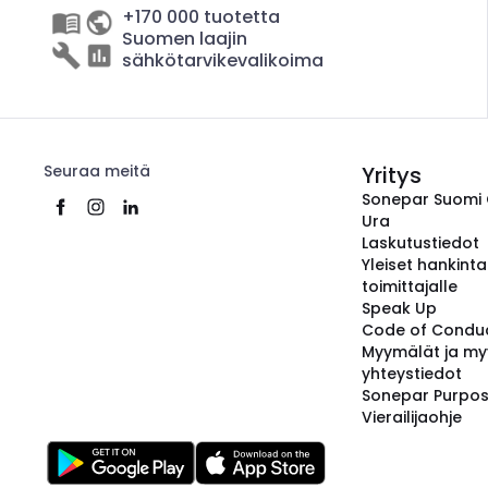
+170 000 tuotetta
Suomen laajin
sähkötarvikevalikoima
Seuraa meitä
Yritys
Sonepar Suomi
Ura
Laskutustiedot
Yleiset hankint
toimittajalle
Speak Up
Code of Condu
Myymälät ja my
yhteystiedot
Sonepar Purpo
Vierailijaohje