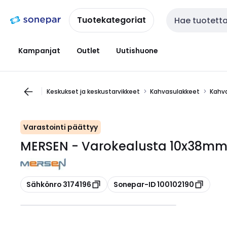
Siirry
Siirry
navigointiin
sisältöön
Tuotekategoriat
Haku
Kampanjat
Outlet
Uutishuone
Keskukset ja keskustarvikkeet
Kahvasulakkeet
Kahva
Varastointi päättyy
MERSEN - Varokealusta 10x38mm
Kopioi
Kopioi
Sähkönro 3174196
Sonepar-ID 100102190