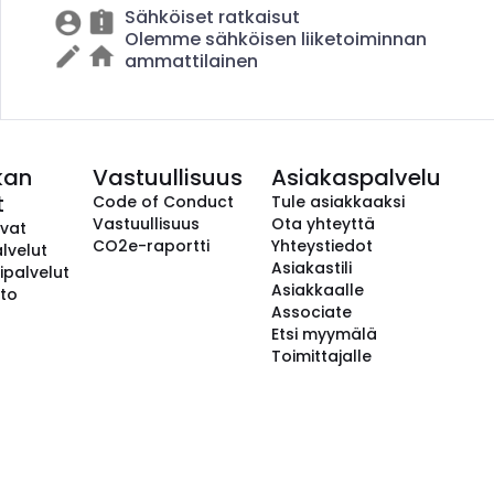
Sähköiset ratkaisut
Olemme sähköisen liiketoiminnan
ammattilainen
kan
Vastuullisuus
Asiakaspalvelu
t
Code of Conduct
Tule asiakkaaksi
Vastuullisuus
Ota yhteyttä
avat
CO2e-raportti
Yhteystiedot
lvelut
Asiakastili
ipalvelut
Asiakkaalle
to
Associate
Etsi myymälä
Toimittajalle