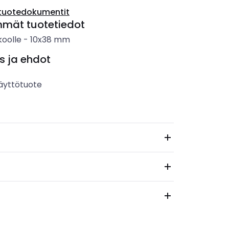
tuotedokumentit
mmät tuotetiedot
koolle
-
10x38 mm
s ja ehdot
äyttötuote