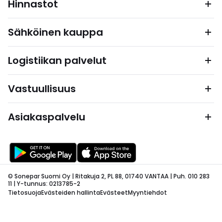
Hinnastot
Sähköinen kauppa
Logistiikan palvelut
Vastuullisuus
Asiakaspalvelu
© Sonepar Suomi Oy | Ritakuja 2, PL 88, 01740 VANTAA | Puh. 010 283
11 | Y-tunnus: 0213785-2
Tietosuoja
Evästeiden hallinta
Evästeet
Myyntiehdot