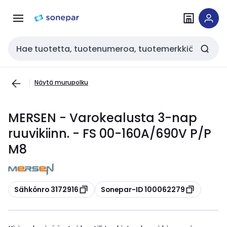
Siirry
Siirry
navigointiin
sisältöön
Haku
Näytä murupolku
MERSEN - Varokealusta 3-nap
ruuvikiinn. - FS 00-160A/690V P/P
M8
Kopioi
Kopioi
Sähkönro 3172916
Sonepar-ID 100062279