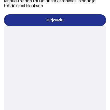
Kirjaudu sisään tai luo tili tarkistaaksesi hinnan ja
tehdäksesi tilauksen
Kirjaudu