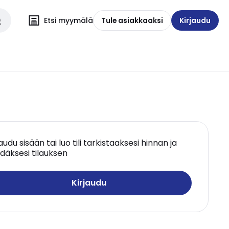
Etsi myymälä
Tule asiakkaaksi
Kirjaudu
jaudu sisään tai luo tili tarkistaaksesi hinnan ja
däksesi tilauksen
Kirjaudu