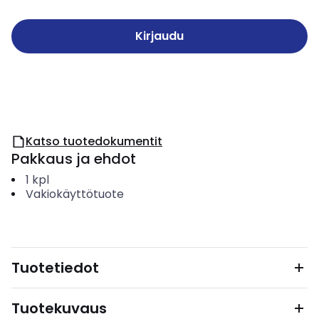
Kirjaudu
Katso tuotedokumentit
Pakkaus ja ehdot
1
kpl
Vakiokäyttötuote
Tuotetiedot
Tuotekuvaus