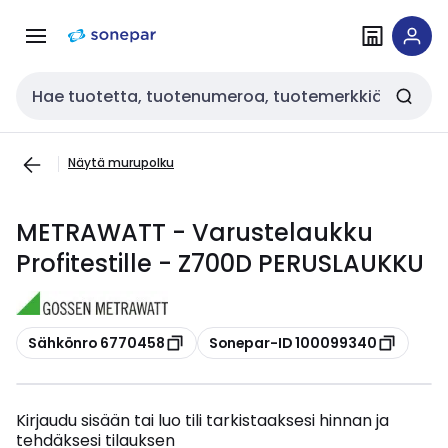
Siirry
Siirry
navigointiin
sisältöön
Haku
Näytä murupolku
METRAWATT - Varustelaukku
Profitestille - Z700D PERUSLAUKKU
Kopioi
Kopioi
Sähkönro 6770458
Sonepar-ID 100099340
Kirjaudu sisään tai luo tili tarkistaaksesi hinnan ja
tehdäksesi tilauksen