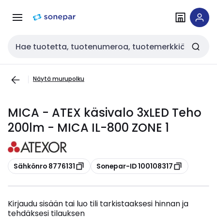
Siirry
Siirry
navigointiin
sisältöön
Haku
Näytä murupolku
MICA - ATEX käsivalo 3xLED Teho
200lm - MICA IL-800 ZONE 1
Kopioi
Kopioi
Sähkönro 8776131
Sonepar-ID 100108317
Kirjaudu sisään tai luo tili tarkistaaksesi hinnan ja
tehdäksesi tilauksen