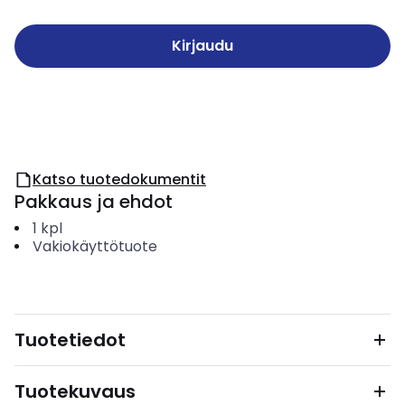
Kirjaudu
Katso tuotedokumentit
Pakkaus ja ehdot
1
kpl
Vakiokäyttötuote
Tuotetiedot
Tuotekuvaus