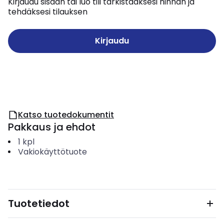
Kirjaudu sisään tai luo tili tarkistaaksesi hinnan ja
tehdäksesi tilauksen
Kirjaudu
Katso tuotedokumentit
Pakkaus ja ehdot
1
kpl
Vakiokäyttötuote
Tuotetiedot