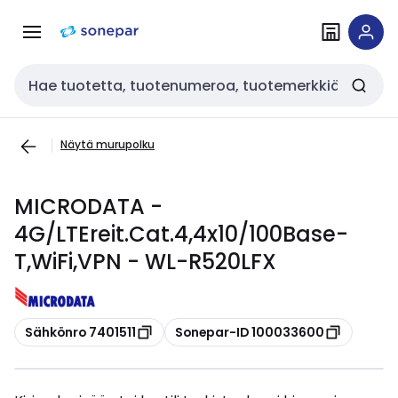
Siirry
Siirry
navigointiin
sisältöön
Haku
Näytä murupolku
MICRODATA -
4G/LTEreit.Cat.4,4x10/100Base-
T,WiFi,VPN - WL-R520LFX
Kopioi
Kopioi
Sähkönro 7401511
Sonepar-ID 100033600