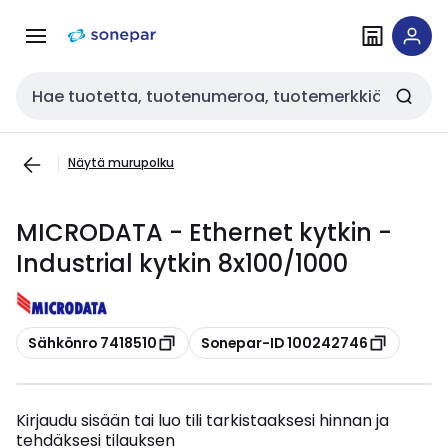
Siirry
Siirry
navigointiin
sisältöön
Haku
Näytä murupolku
MICRODATA - Ethernet kytkin -
Industrial kytkin 8x100/1000
Kopioi
Kopioi
Sähkönro 7418510
Sonepar-ID 100242746
Kirjaudu sisään tai luo tili tarkistaaksesi hinnan ja
tehdäksesi tilauksen