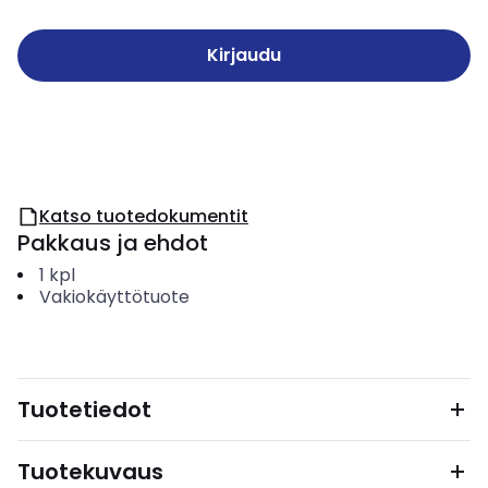
Kirjaudu
Katso tuotedokumentit
Pakkaus ja ehdot
1
kpl
Vakiokäyttötuote
Tuotetiedot
Tuotekuvaus