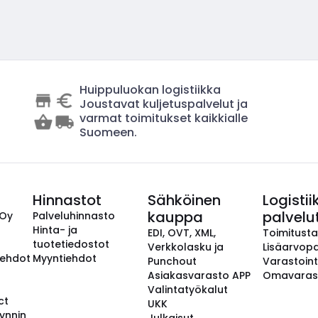
Huippuluokan logistiikka
Joustavat kuljetuspalvelut ja
varmat toimitukset kaikkialle
Suomeen.
Hinnastot
Sähköinen
Logistii
kauppa
palvelu
 Oy
Palveluhinnasto
Hinta- ja
EDI, OVT, XML,
Toimitust
tuotetiedostot
Verkkolasku ja
Lisäarvopa
aehdot
Myyntiehdot
Punchout
Varastoint
Asiakasvarasto APP
Omavaras
Valintatyökalut
ct
UKK
ynnin