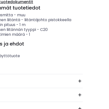
tuotedokumentit
mmät tuotetiedot
smitta
-
muu
en liitäntä
-
liitäntäjohto pistokkeella
n pituus
-
1
m
en liitännän tyyppi
-
C20
ttimien määrä
-
1
s ja ehdot
äyttötuote