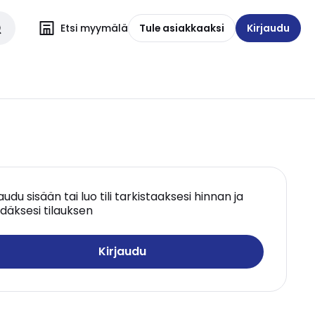
Etsi myymälä
Tule asiakkaaksi
Kirjaudu
jaudu sisään tai luo tili tarkistaaksesi hinnan ja
däksesi tilauksen
Kirjaudu