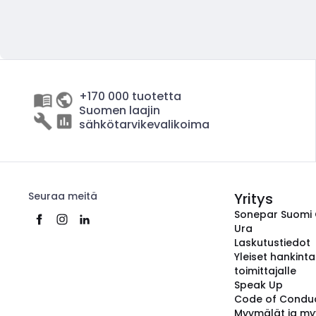
+170 000 tuotetta
Suomen laajin
sähkötarvikevalikoima
Seuraa meitä
Yritys
Sonepar Suomi
Ura
Laskutustiedot
Yleiset hankint
toimittajalle
Speak Up
Code of Condu
Myymälät ja my