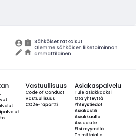
Sähköiset ratkaisut
Olemme sähköisen liiketoiminnan
ammattilainen
kan
Vastuullisuus
Asiakaspalvelu
t
Code of Conduct
Tule asiakkaaksi
Vastuullisuus
Ota yhteyttä
avat
CO2e-raportti
Yhteystiedot
lvelut
Asiakastili
ipalvelut
Asiakkaalle
to
Associate
Etsi myymälä
Toimittajalle