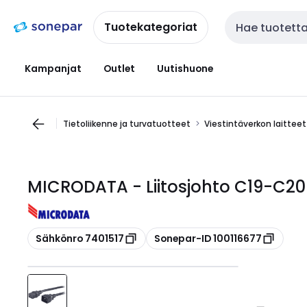
Siirry
Siirry
navigointiin
sisältöön
Tuotekategoriat
Haku
Kampanjat
Outlet
Uutishuone
Tietoliikenne ja turvatuotteet
Viestintäverkon laitteet
MICRODATA - Liitosjohto C19-C2
Kopioi
Kopioi
Sähkönro 7401517
Sonepar-ID 100116677