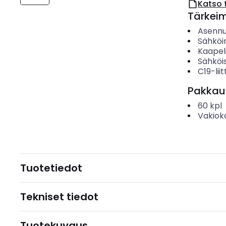
Katso 
Tärkei
Asennu
Sähköin
Kaapeli
Sähköis
C19-lii
Pakkau
60
kpl
Vakiok
Tuotetiedot
Tekniset tiedot
Tuotekuvaus