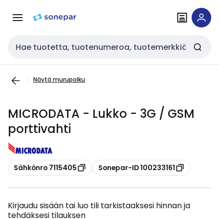
Siirry
Siirry
navigointiin
sisältöön
Haku
Näytä murupolku
MICRODATA - Lukko - 3G / GSM
porttivahti
Kopioi
Kopioi
Sähkönro 7115405
Sonepar-ID 100233161
Kirjaudu sisään tai luo tili tarkistaaksesi hinnan ja
tehdäksesi tilauksen