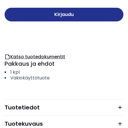
Kirjaudu
Katso tuotedokumentit
Pakkaus ja ehdot
1
kpl
Vakiokäyttötuote
Tuotetiedot
Tuotekuvaus