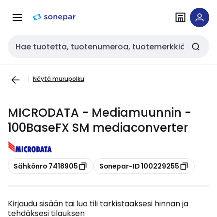
Siirry
Siirry
navigointiin
sisältöön
Haku
Näytä murupolku
MICRODATA - Mediamuunnin -
100BaseFX SM mediaconverter
Kopioi
Kopioi
Sähkönro 7418905
Sonepar-ID 100229255
Kirjaudu sisään tai luo tili tarkistaaksesi hinnan ja
tehdäksesi tilauksen