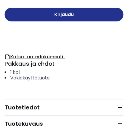
Kirjaudu
Katso tuotedokumentit
Pakkaus ja ehdot
1
kpl
Vakiokäyttötuote
Tuotetiedot
Tuotekuvaus