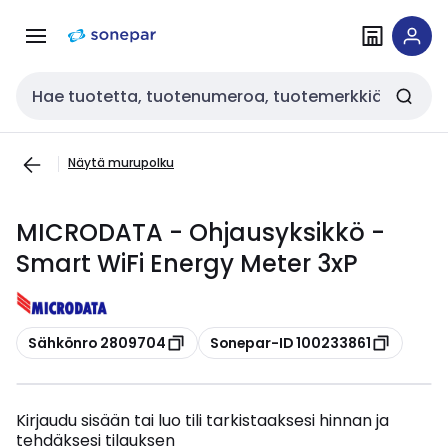
Siirry
Siirry
navigointiin
sisältöön
Haku
Näytä murupolku
MICRODATA - Ohjausyksikkö -
Smart WiFi Energy Meter 3xP
Kopioi
Kopioi
Sähkönro 2809704
Sonepar-ID 100233861
Kirjaudu sisään tai luo tili tarkistaaksesi hinnan ja
tehdäksesi tilauksen