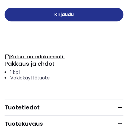
Kirjaudu
Katso tuotedokumentit
Pakkaus ja ehdot
1
kpl
Vakiokäyttötuote
Tuotetiedot
Tuotekuvaus