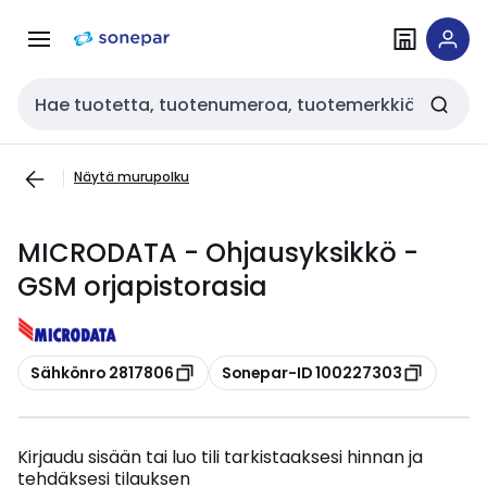
Siirry
Siirry
navigointiin
sisältöön
Haku
Näytä murupolku
MICRODATA - Ohjausyksikkö -
GSM orjapistorasia
Kopioi
Kopioi
Sähkönro 2817806
Sonepar-ID 100227303
Kirjaudu sisään tai luo tili tarkistaaksesi hinnan ja
tehdäksesi tilauksen