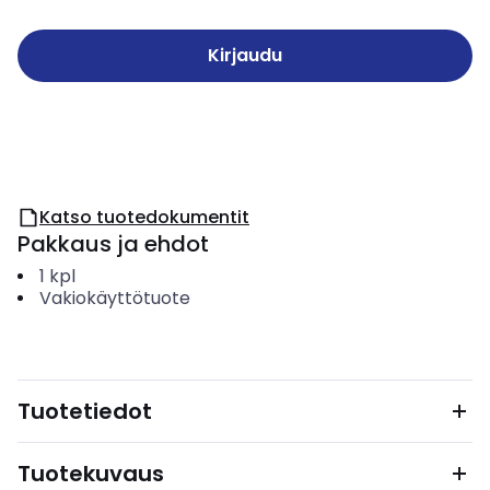
Kirjaudu
Katso tuotedokumentit
Pakkaus ja ehdot
1
kpl
Vakiokäyttötuote
Tuotetiedot
Tuotekuvaus