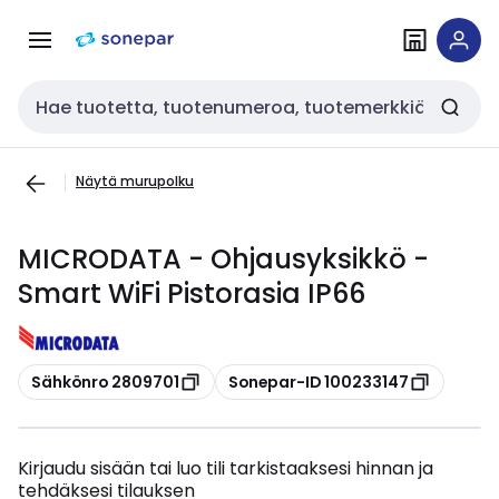
Siirry
Siirry
navigointiin
sisältöön
Haku
Näytä murupolku
MICRODATA - Ohjausyksikkö -
Smart WiFi Pistorasia IP66
Kopioi
Kopioi
Sähkönro 2809701
Sonepar-ID 100233147
Kirjaudu sisään tai luo tili tarkistaaksesi hinnan ja
tehdäksesi tilauksen