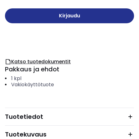
Kirjaudu
Katso tuotedokumentit
Pakkaus ja ehdot
1
kpl
Vakiokäyttötuote
Tuotetiedot
Tuotekuvaus