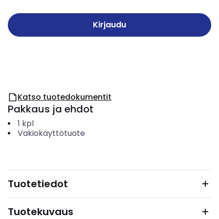
Kirjaudu
Katso tuotedokumentit
Pakkaus ja ehdot
1
kpl
Vakiokäyttötuote
Tuotetiedot
Tuotekuvaus