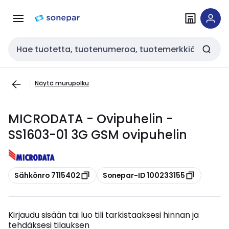
Siirry
Siirry
navigointiin
sisältöön
Haku
Näytä murupolku
MICRODATA - Ovipuhelin -
SS1603-01 3G GSM ovipuhelin
Kopioi
Kopioi
Sähkönro 7115402
Sonepar-ID 100233155
Kirjaudu sisään tai luo tili tarkistaaksesi hinnan ja
tehdäksesi tilauksen