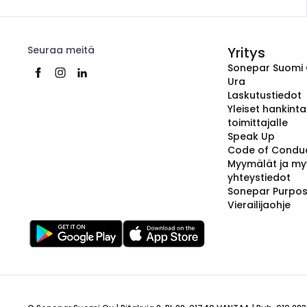
Seuraa meitä
Yritys
Sonepar Suomi
Ura
Laskutustiedot
Yleiset hankint
toimittajalle
Speak Up
Code of Condu
Myymälät ja my
yhteystiedot
Sonepar Purpo
Vierailijaohje