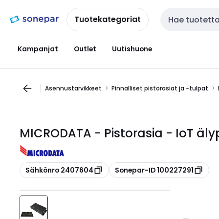
Siirry
Siirry
navigointiin
sisältöön
Tuotekategoriat
Haku
Kampanjat
Outlet
Uutishuone
Asennustarvikkeet
Pinnalliset pistorasiat ja -tulpat
MICRODATA - Pistorasia - IoT äly
Kopioi
Kopioi
Sähkönro 2407604
Sonepar-ID 100227291