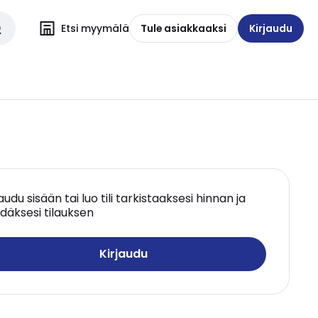
Etsi myymälä
Tule asiakkaaksi
Kirjaudu
jaudu sisään tai luo tili tarkistaaksesi hinnan ja
däksesi tilauksen
Kirjaudu