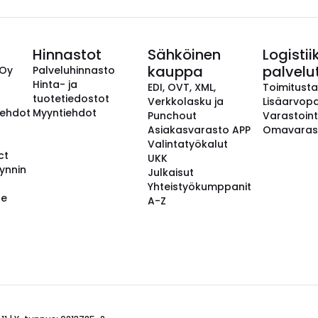
Hinnastot
Sähköinen
Logistii
kauppa
palvelu
 Oy
Palveluhinnasto
Hinta- ja
EDI, OVT, XML,
Toimitust
tuotetiedostot
Verkkolasku ja
Lisäarvopa
aehdot
Myyntiehdot
Punchout
Varastoint
Asiakasvarasto APP
Omavaras
Valintatyökalut
ct
UKK
ynnin
Julkaisut
Yhteistyökumppanit
se
A-Z