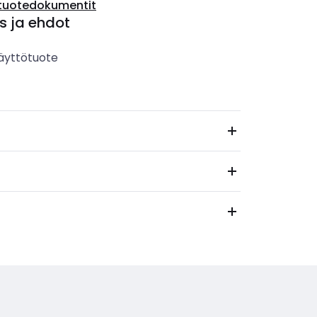
tuotedokumentit
s ja ehdot
äyttötuote