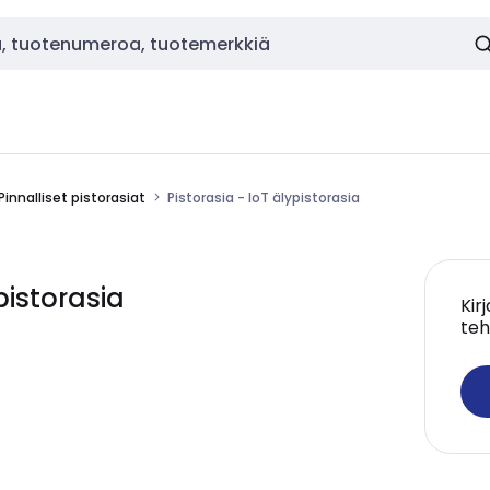
Pinnalliset pistorasiat
Pistorasia - IoT älypistorasia
pistorasia
Kir
teh