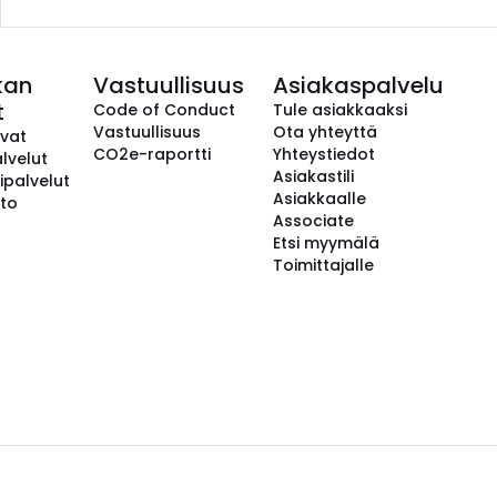
kan
Vastuullisuus
Asiakaspalvelu
t
Code of Conduct
Tule asiakkaaksi
Vastuullisuus
Ota yhteyttä
avat
CO2e-raportti
Yhteystiedot
lvelut
Asiakastili
ipalvelut
Asiakkaalle
to
Associate
Etsi myymälä
Toimittajalle