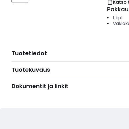
Katso 
Pakkau
1
kpl
Vakiok
Tuotetiedot
Tuotekuvaus
Dokumentit ja linkit