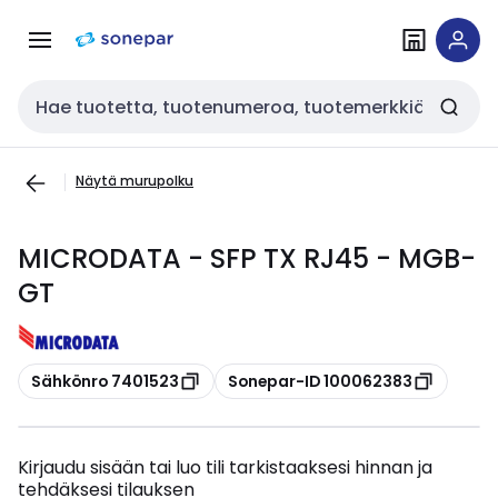
Siirry
Siirry
navigointiin
sisältöön
Haku
Näytä murupolku
MICRODATA - SFP TX RJ45 - MGB-
GT
Kopioi
Kopioi
Sähkönro 7401523
Sonepar-ID 100062383
Kirjaudu sisään tai luo tili tarkistaaksesi hinnan ja
tehdäksesi tilauksen