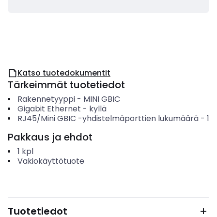
Katso tuotedokumentit
Tärkeimmät tuotetiedot
Rakennetyyppi
-
MINI GBIC
Gigabit Ethernet
-
kyllä
RJ45/Mini GBIC -yhdistelmäporttien lukumäärä
-
1
Pakkaus ja ehdot
1
kpl
Vakiokäyttötuote
Tuotetiedot