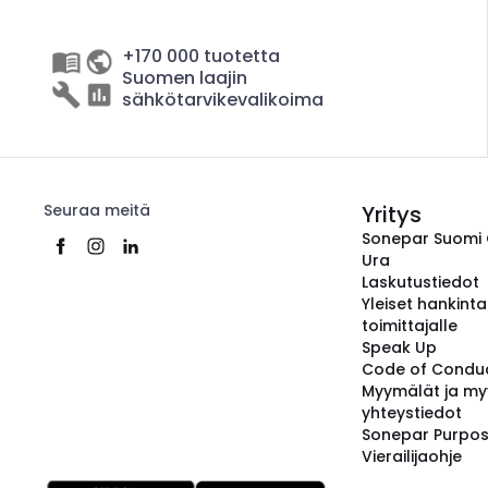
+170 000 tuotetta
Suomen laajin
sähkötarvikevalikoima
Seuraa meitä
Yritys
Sonepar Suomi
Ura
Laskutustiedot
Yleiset hankint
toimittajalle
Speak Up
Code of Condu
Myymälät ja my
yhteystiedot
Sonepar Purpo
Vierailijaohje