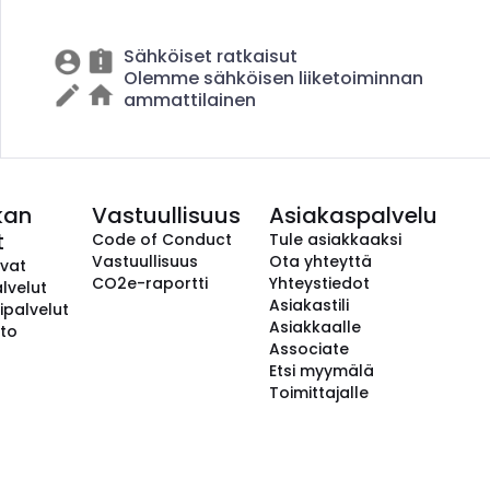
Sähköiset ratkaisut
Olemme sähköisen liiketoiminnan
ammattilainen
kan
Vastuullisuus
Asiakaspalvelu
t
Code of Conduct
Tule asiakkaaksi
Vastuullisuus
Ota yhteyttä
avat
CO2e-raportti
Yhteystiedot
lvelut
Asiakastili
ipalvelut
Asiakkaalle
to
Associate
Etsi myymälä
Toimittajalle