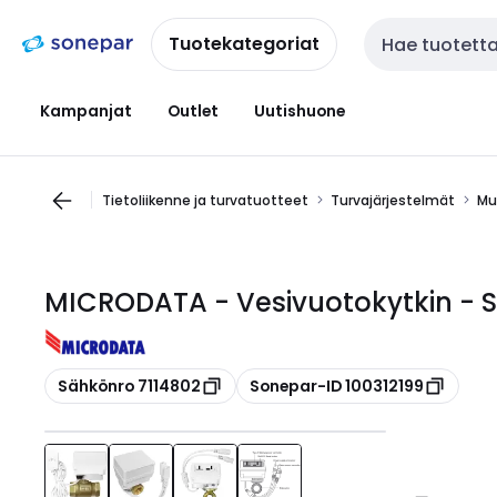
Siirry
Siirry
navigointiin
sisältöön
Tuotekategoriat
Haku
Kampanjat
Outlet
Uutishuone
Tietoliikenne ja turvatuotteet
Turvajärjestelmät
Mu
MICRODATA - Vesivuotokytkin - Sim
Kopioi
Kopioi
Sähkönro 7114802
Sonepar-ID 100312199