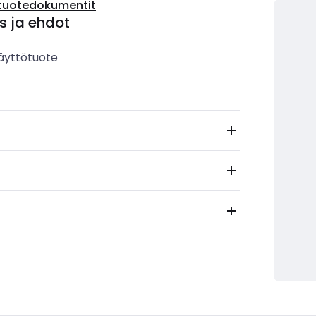
tuotedokumentit
s ja ehdot
äyttötuote