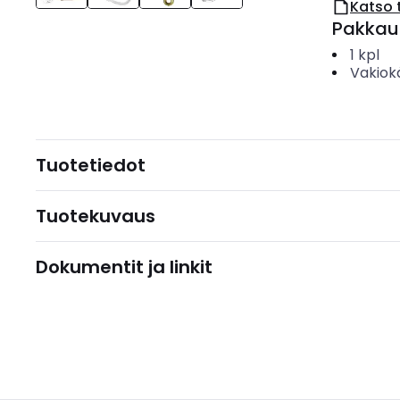
Katso 
Pakkau
1
kpl
Vakiok
Tuotetiedot
Tuotekuvaus
Dokumentit ja linkit