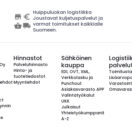
Huippuluokan logistiikka
Joustavat kuljetuspalvelut ja
varmat toimitukset kaikkialle
Suomeen.
Hinnastot
Sähköinen
Logistii
kauppa
palvelu
 Oy
Palveluhinnasto
Hinta- ja
EDI, OVT, XML,
Toimitust
tuotetiedostot
Verkkolasku ja
Lisäarvopa
aehdot
Myyntiehdot
Punchout
Varastoint
Asiakasvarasto APP
Omavaras
Valintatyökalut
ct
UKK
ynnin
Julkaisut
Yhteistyökumppanit
se
A-Z