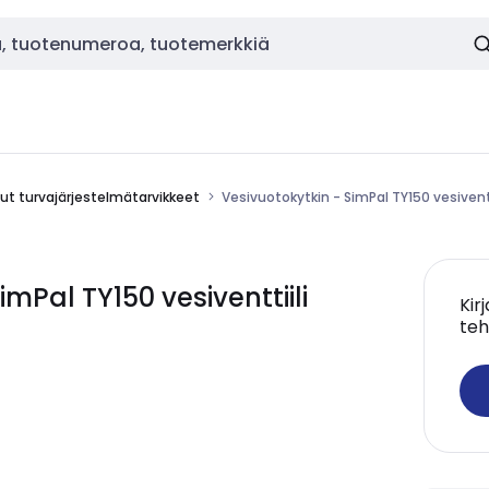
ut turvajärjestelmätarvikkeet
Vesivuotokytkin - SimPal TY150 vesiventt
Pal TY150 vesiventtiili
Kir
teh