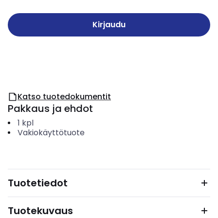
Kirjaudu
Katso tuotedokumentit
Pakkaus ja ehdot
1
kpl
Vakiokäyttötuote
Tuotetiedot
Tuotekuvaus