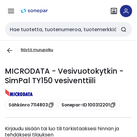
Siirry
Siirry
navigointiin
sisältöön
Haku
Näytä murupolku
MICRODATA - Vesivuotokytkin -
SimPal TY150 vesiventtiili
Kopioi
Kopioi
Sähkönro 7114803
Sonepar-ID 100312201
Kirjaudu sisään tai luo tili tarkistaaksesi hinnan ja
tehdäksesi tilauksen