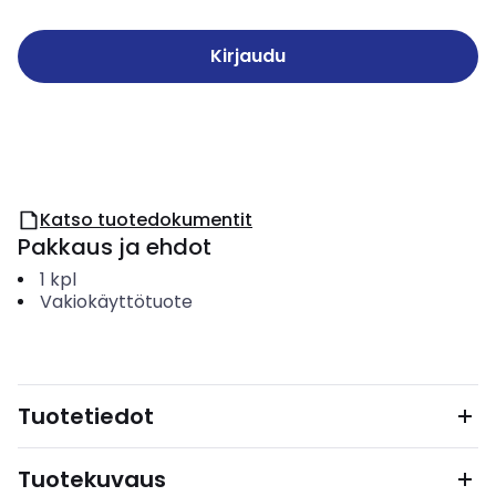
Kirjaudu
Katso tuotedokumentit
Pakkaus ja ehdot
1
kpl
Vakiokäyttötuote
Tuotetiedot
Tuotekuvaus