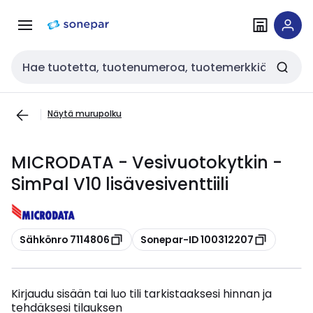
Siirry
Siirry
navigointiin
sisältöön
Haku
Näytä murupolku
MICRODATA - Vesivuotokytkin -
SimPal V10 lisävesiventtiili
Kopioi
Kopioi
Sähkönro 7114806
Sonepar-ID 100312207
Kirjaudu sisään tai luo tili tarkistaaksesi hinnan ja
tehdäksesi tilauksen