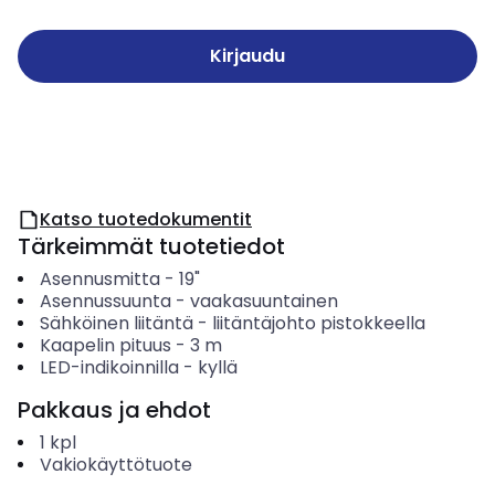
Kirjaudu
Katso tuotedokumentit
Tärkeimmät tuotetiedot
Asennusmitta
-
19"
Asennussuunta
-
vaakasuuntainen
Sähköinen liitäntä
-
liitäntäjohto pistokkeella
Kaapelin pituus
-
3
m
LED-indikoinnilla
-
kyllä
Pakkaus ja ehdot
1
kpl
Vakiokäyttötuote