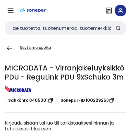
Siirry
Siirry
navigointiin
sisältöön
Haku
Näytä murupolku
MICRODATA - Virranjakeluyksikkö
PDU - ReguLink PDU 9xSchuko 3m
Kopioi
Kopioi
Sähkönro 8405001
Sonepar-ID 100229263
Kirjaudu sisään tai luo tili tarkistaaksesi hinnan ja
tehdäksesi tilauksen