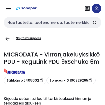
Siirry
Siirry
navigointiin
sisältöön
Haku
Näytä murupolku
MICRODATA - Virranjakeluyksikkö
PDU - ReguLink PDU 9xSchuko 6m
Kopioi
Kopioi
Sähkönro 8405002
Sonepar-ID 100229265
Kirjaudu sisään tai luo tili tarkistaaksesi hinnan ja
tehdäksesi tilauksen