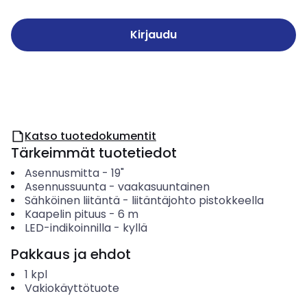
Kirjaudu
Katso tuotedokumentit
Tärkeimmät tuotetiedot
Asennusmitta
-
19"
Asennussuunta
-
vaakasuuntainen
Sähköinen liitäntä
-
liitäntäjohto pistokkeella
Kaapelin pituus
-
6
m
LED-indikoinnilla
-
kyllä
Pakkaus ja ehdot
1
kpl
Vakiokäyttötuote