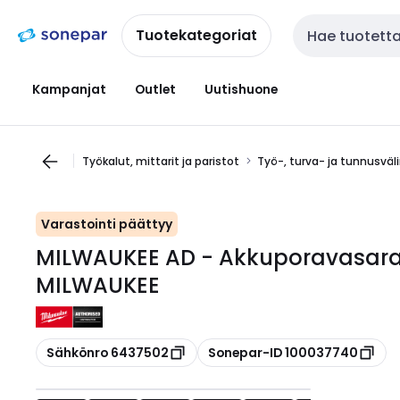
Siirry
Siirry
navigointiin
sisältöön
Tuotekategoriat
Haku
Kampanjat
Outlet
Uutishuone
Työkalut, mittarit ja paristot
Työ-, turva- ja tunnusväl
Varastointi päättyy
MILWAUKEE AD - Akkuporavasara
MILWAUKEE
Kopioi
Kopioi
Sähkönro 6437502
Sonepar-ID 100037740