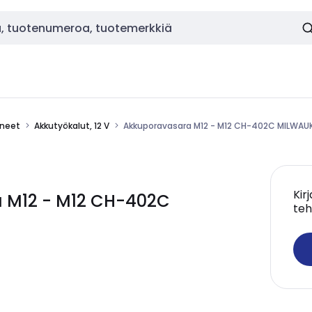
ineet
Akkutyökalut, 12 V
Akkuporavasara M12 - M12 CH-402C MILWAU
Kir
 M12 - M12 CH-402C
teh