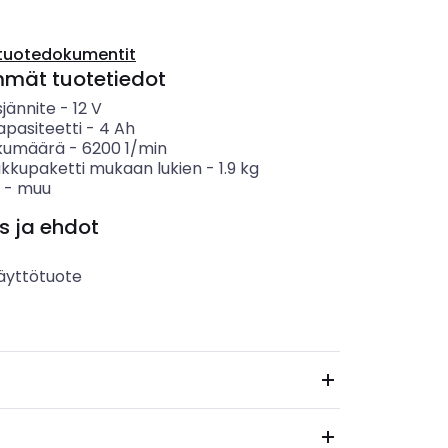
tuotedokumentit
mmät tuotetiedot
sjännite
-
12
V
apasiteetti
-
4
Ah
skumäärä
-
6200
1/min
akkupaketti mukaan lukien
-
1.9
kg
-
muu
s ja ehdot
äyttötuote