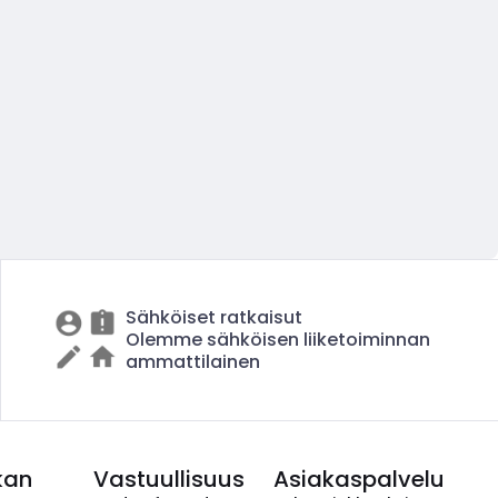
Sähköiset ratkaisut
Olemme sähköisen liiketoiminnan
ammattilainen
kan
Vastuullisuus
Asiakaspalvelu