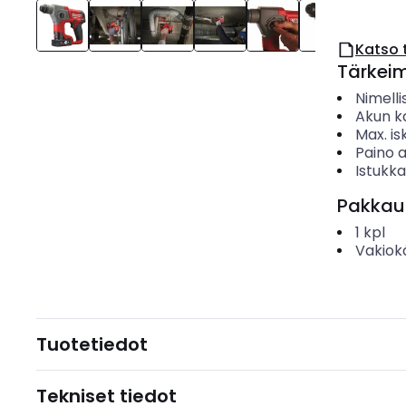
Katso 
Tärkei
Nimelli
Akun k
Max. i
Paino 
Istukka
Pakkau
1
kpl
Vakiok
Tuotetiedot
Tekniset tiedot