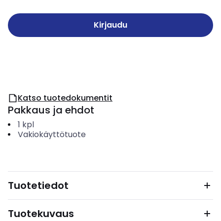
Kirjaudu
Katso tuotedokumentit
Pakkaus ja ehdot
1
kpl
Vakiokäyttötuote
Tuotetiedot
Tuotekuvaus