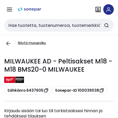
Siirry
Siirry
navigointiin
sisältöön
Haku
Näytä murupolku
MILWAUKEE AD - Peltisakset M18 -
M18 BMS20-0 MILWAUKEE
Kopioi
Kopioi
Sähkönro 6437605
Sonepar-ID 100039038
Kirjaudu sisään tai luo tili tarkistaaksesi hinnan ja
tehdäksesi tilauksen