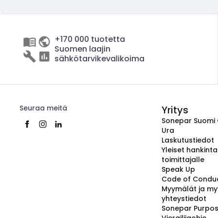
+170 000 tuotetta
Suomen laajin
sähkötarvikevalikoima
Seuraa meitä
Yritys
Sonepar Suomi
Ura
Laskutustiedot
Yleiset hankint
toimittajalle
Speak Up
Code of Condu
Myymälät ja my
yhteystiedot
Sonepar Purpo