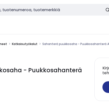
ineet
Katkaisutyökalut
Sahanterä puukkosaha - Puukkosahanterä
Kir
kosaha - Puukkosahanterä
teh