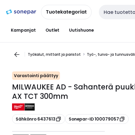
Siirry
Siirry
navigointiin
sisältöön
Tuotekategoriat
Haku
Kampanjat
Outlet
Uutishuone
Työkalut, mittarit ja paristot
Työ-, turva- ja tunnusväl
Varastointi päättyy
MILWAUKEE AD - Sahanterä puuk
AX TCT 300mm
Kopioi
Kopioi
Sähkönro 6437613
Sonepar-ID 100079057