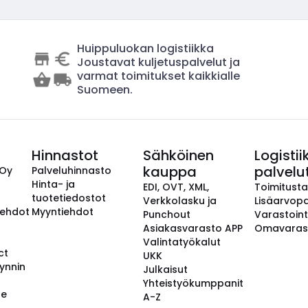
Huippuluokan logistiikka
Joustavat kuljetuspalvelut ja
varmat toimitukset kaikkialle
Suomeen.
Hinnastot
Sähköinen
Logistii
kauppa
palvelu
 Oy
Palveluhinnasto
Hinta- ja
EDI, OVT, XML,
Toimitust
tuotetiedostot
Verkkolasku ja
Lisäarvopa
aehdot
Myyntiehdot
Punchout
Varastoint
Asiakasvarasto APP
Omavaras
Valintatyökalut
ct
UKK
ynnin
Julkaisut
Yhteistyökumppanit
se
A-Z