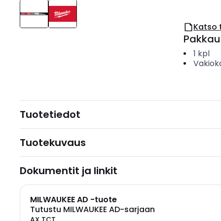
Katso 
Pakkau
1
kpl
Vakiok
Tuotetiedot
Tuotekuvaus
Dokumentit ja linkit
MILWAUKEE AD -tuote
Tutustu MILWAUKEE AD-sarjaan
AX TCT