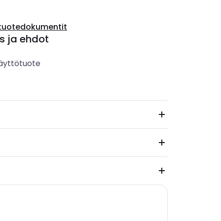
tuotedokumentit
s ja ehdot
äyttötuote