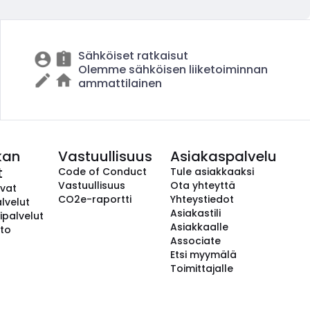
Sähköiset ratkaisut
Olemme sähköisen liiketoiminnan
ammattilainen
kan
Vastuullisuus
Asiakaspalvelu
t
Code of Conduct
Tule asiakkaaksi
Vastuullisuus
Ota yhteyttä
avat
CO2e-raportti
Yhteystiedot
lvelut
Asiakastili
ipalvelut
Asiakkaalle
to
Associate
Etsi myymälä
Toimittajalle