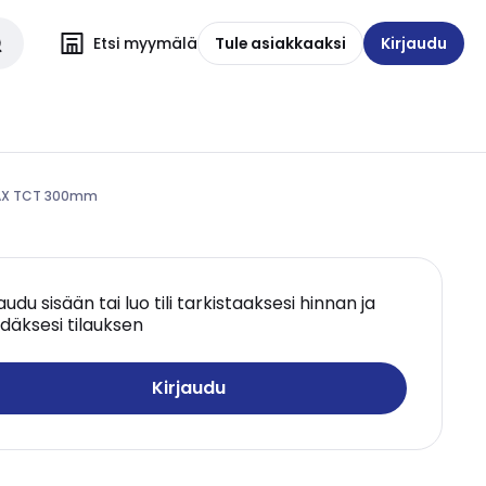
Etsi myymälä
Tule asiakkaaksi
Kirjaudu
 AX TCT 300mm
jaudu sisään tai luo tili tarkistaaksesi hinnan ja
däksesi tilauksen
Kirjaudu