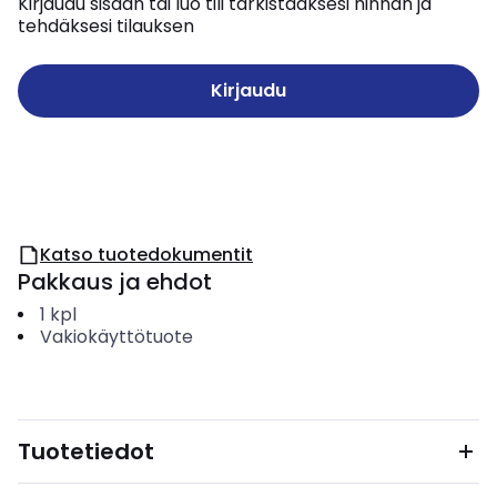
Kirjaudu sisään tai luo tili tarkistaaksesi hinnan ja
tehdäksesi tilauksen
Kirjaudu
Katso tuotedokumentit
Pakkaus ja ehdot
1
kpl
Vakiokäyttötuote
Tuotetiedot