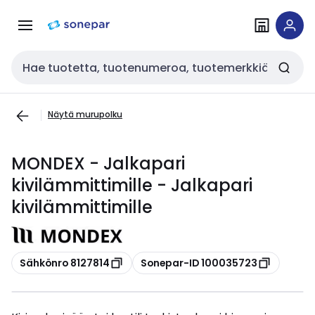
Siirry
Siirry
navigointiin
sisältöön
Haku
Näytä murupolku
MONDEX - Jalkapari
kivilämmittimille - Jalkapari
kivilämmittimille
Kopioi
Kopioi
Sähkönro 8127814
Sonepar-ID 100035723