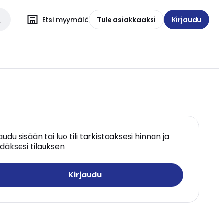
Etsi myymälä
Tule asiakkaaksi
Kirjaudu
jaudu sisään tai luo tili tarkistaaksesi hinnan ja
däksesi tilauksen
Kirjaudu