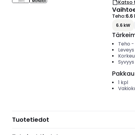
Katso 
Vaihto
Teho
:
6.6
6.6 kW
Tärkei
Teho
Leveys
Korkeu
Syvyys
Pakkau
1
kpl
Vakiok
Tuotetiedot