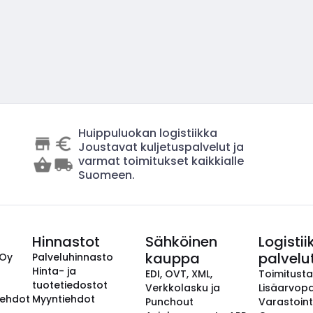
Huippuluokan logistiikka
Joustavat kuljetuspalvelut ja
varmat toimitukset kaikkialle
Suomeen.
Hinnastot
Sähköinen
Logistii
kauppa
palvelu
 Oy
Palveluhinnasto
Hinta- ja
EDI, OVT, XML,
Toimitust
tuotetiedostot
Verkkolasku ja
Lisäarvopa
aehdot
Myyntiehdot
Punchout
Varastoint